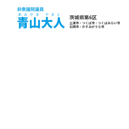
茨城県第6区
土浦市・つくば市・つくばみらい市
石岡市・かすみがうら市