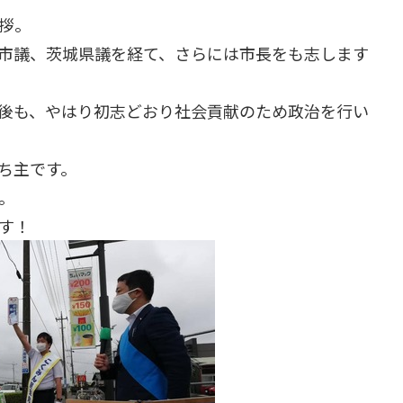
拶。
市議、茨城県議を経て、さらには市長をも志します
後も、やはり初志どおり社会貢献のため政治を行い
ち主です。
。
す！