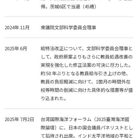
得。茨城6区で当選（45歳）
2024年 11月
衆議院文部科学委員会理事
2025年 6月
給特法改正について、文部科学委員会理事と
して、政府原案よりもさらに教員処遇改善の
実現を強化した修正法案の可決に尽力した。
約 50 年ぶりとなる教員給与引き上げの他、
教員の負担軽減に向けて、1箇月の時間外在
校等時間の削減に向けた具体的な措置等が盛
り込まれた。
2025年 7月2日
台湾国際海洋フォーラム（2025臺灣海洋國
際論壇）に、日本の国会議員パネリストとし
て招待され出席。インド太平洋地域の平和と