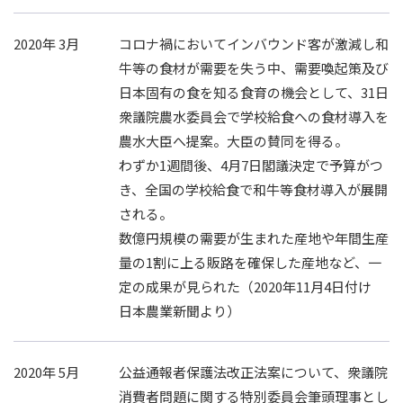
2020年 3月
コロナ禍においてインバウンド客が激減し和
牛等の食材が需要を失う中、需要喚起策及び
日本固有の食を知る食育の機会として、31日
衆議院農水委員会で学校給食への食材導入を
農水大臣へ提案。大臣の賛同を得る。
わずか1週間後、4月7日閣議決定で予算がつ
き、全国の学校給食で和牛等食材導入が展開
される。
数億円規模の需要が生まれた産地や年間生産
量の1割に上る販路を確保した産地など、一
定の成果が見られた（2020年11月4日付け
日本農業新聞より）
2020年 5月
公益通報者保護法改正法案について、衆議院
消費者問題に関する特別委員会筆頭理事とし