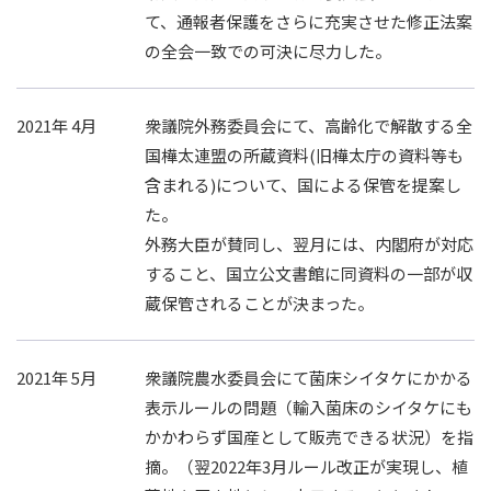
て、通報者保護をさらに充実させた修正法案
の全会一致での可決に尽力した。
2021年 4月
衆議院外務委員会にて、高齢化で解散する全
国樺太連盟の所蔵資料(旧樺太庁の資料等も
含まれる)について、国による保管を提案し
た。
外務大臣が賛同し、翌月には、内閣府が対応
すること、国立公文書館に同資料の一部が収
蔵保管されることが決まった。
2021年 5月
衆議院農水委員会にて菌床シイタケにかかる
表示ルールの問題（輸入菌床のシイタケにも
かかわらず国産として販売できる状況）を指
摘。（翌2022年3月ルール改正が実現し、植