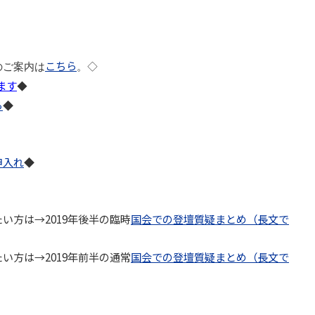
こちら
のご案内は
。◇
ます
◆
ら
◆
申入れ
◆
い方は→2019年後半の臨時
国会での登壇質疑まとめ（長文で
い方は→2019年前半の通常
国会での登壇質疑まとめ（長文で