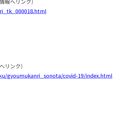
情報へリンク）
anri_tk_000018.html
へリンク）
ku/gyoumukanri_sonota/covid-19/index.html