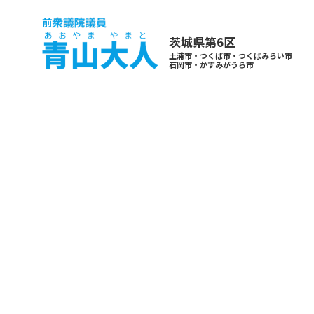
茨城県第6区
土浦市・つくば市・つくばみらい市
石岡市・かすみがうら市