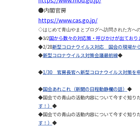
●内閣官房
https://www.cas.go.jp/
◇はじめて青山やまとブログへ訪問された方へ
国から数々の対応策・呼びかけが出ており
◆3/2
◆2/28
新型コロナウイルス対応 国会の現場か
◆
新型コロナウイルス対策会議最前線
◆
◆
1/30 官房長官へ新型コロナウイルス対策を
◆
国会あれこれ（新聞の日程動静欄の話）
◆
◆国会での青山の活動内容について今すぐ知りた
す！）
◆
◆国会での青山の活動内容について今すぐ知りた
す！）
◆