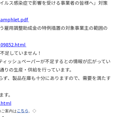
イルス感染症で影響を受ける事業者の皆様へ」対策
/pamphlet.pdf
う雇用調整助成金の特例措置の対象事業主の範囲の
_09852.html
は不足していません！
やティッシュペーパーが不足するとの情報が広がってい
通りの生産・供給を行っています。
らず、製品在庫も十分にありますので、需要を満たす
ます。
.html
こちら
のご案内は
。◇