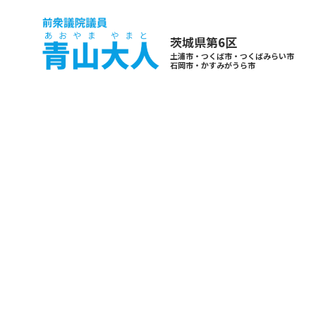
茨城県第6区
土浦市・つくば市・つくばみらい市
石岡市・かすみがうら市