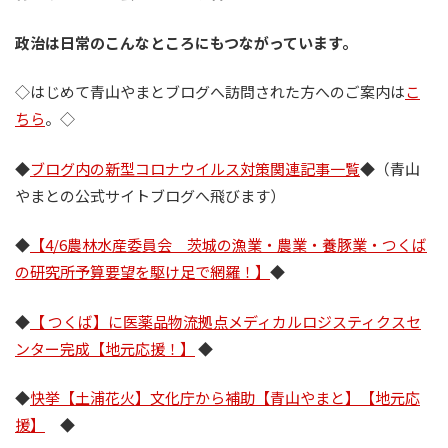
政治は日常のこんなところにもつながっています。
◇はじめて青山やまとブログへ訪問された方へのご案内は
こ
ちら
。◇
◆
ブログ内の新型コロナウイルス対策関連記事一覧
◆（青山
やまとの公式サイトブログへ飛びます）
◆
【4/6農林水産委員会 茨城の漁業・農業・養豚業・つくば
の研究所予算要望を駆け足で網羅！】
◆
◆
【 つくば】に医薬品物流拠点メディカルロジスティクスセ
ンター完成【地元応援！】
◆
◆
快挙【土浦花火】文化庁から補助【青山やまと】【地元応
援】
◆