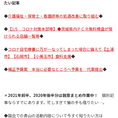
たい記事
◆
介護福祉・保育士・看護師等の処遇改善に取り組む
◆
◆
【1/5 コロナ対策本部等】◆茨城県内ＰＣＲ無料検査が受
けられる店舗一覧等
◆
◆
コロナ自宅療養に万が一なってしまった場合に備えて【土浦
市】【石岡市】【小美玉市】食料支援
◆
◆
補正予算案 本当に必要なところへ予算を 代案提出
◆
＊
2021年前半、2020年後半分は鋭意まとめ作業中！
個別記
事ならすでにあります。忙しすぎて猫の手も借りたい…。
◆国会での青山の活動内容について今すぐ知りたい方は