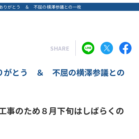
ありがとう ＆ 不屈の横澤参議との一枚
SHARE
りがとう ＆ 不屈の横澤参議との
工事のため８月下旬はしばらくの