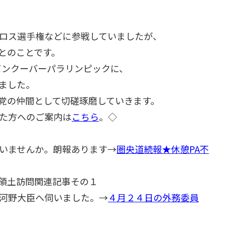
ロス選手権などに参戦していましたが、
とのことです。
バンクーバーパラリンピックに、
ました。
党の仲間として切磋琢磨していきます。
た方へのご案内は
こちら
。◇
いませんか。朗報あります→
圏央道続報★休憩PA不
領土訪問関連記事その１
河野大臣へ伺いました。→
４月２４日の外務委員