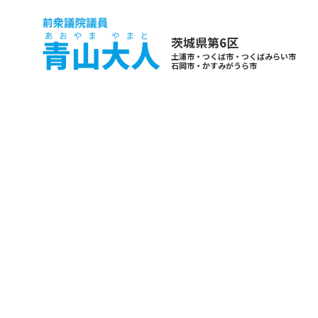
茨城県第6区
土浦市・つくば市・つくばみらい市
石岡市・かすみがうら市