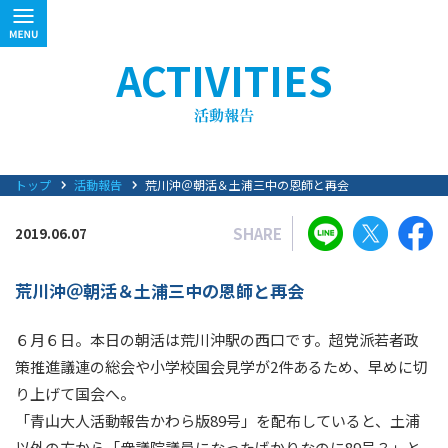
ACTIVITIES
トップ
活動報告
荒川沖＠朝活＆土浦三中の恩師と再会
SHARE
2019.06.07
荒川沖＠朝活＆土浦三中の恩師と再会
６月６日。本日の朝活は荒川沖駅の西口です。超党派若者政
策推進議連の総会や小学校国会見学が2件あるため、早めに切
り上げて国会へ。
「青山大人活動報告かわら版89号」を配布していると、土浦
以外の方から「衆議院議員になったばかりなのに89号？」と