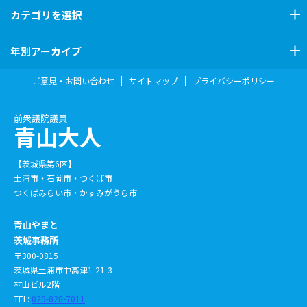
カテゴリ
を選択
年別アーカイブ
ご意見・お問い合わせ
サイトマップ
プライバシーポリシー
前衆議院議員
青山大人
【茨城県第6区】
土浦市・石岡市・つくば市
つくばみらい市・かすみがうら市
青山やまと
茨城事務所
〒300-0815
茨城県土浦市中高津1-21-3
村山ビル2階
TEL:
029-828-7011