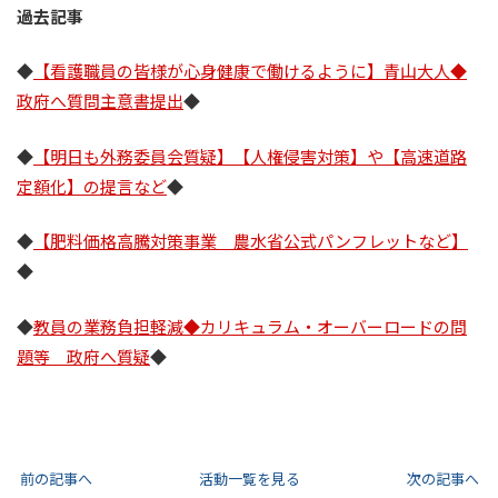
過去記事
◆
【看護職員の皆様が心身健康で働けるように】青山大人◆
政府へ質問主意書提出
◆
◆
【明日も外務委員会質疑】【人権侵害対策】や【高速道路
定額化】の提言など
◆
◆
【肥料価格高騰対策事業 農水省公式パンフレットなど】
◆
◆
教員の業務負担軽減◆カリキュラム・オーバーロードの問
題等 政府へ質疑
◆
前の記事へ
活動一覧を見る
次の記事へ