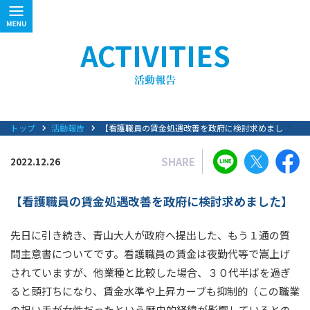
ACTIVITIES
トップ
活動報告
【看護職員の賃金処遇改善を政府に検討求めました】
SHARE
2022.12.26
【看護職員の賃金処遇改善を政府に検討求めました】
先日に引き続き、青山大人が政府へ提出した、もう１通の質
問主意書についてです。看護職員の賃金は夜勤代等で嵩上げ
されていますが、他業種と比較した場合、３０代半ばを過ぎ
ると頭打ちになり、賃金水準や上昇カーブも抑制的（この職業
の担い手が女性だったという歴史的経緯が影響しているとの