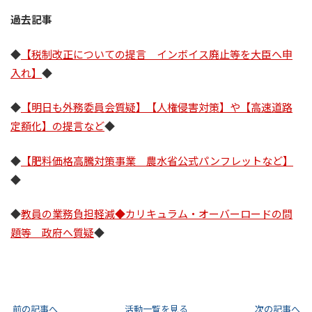
過去記事
◆
【税制改正についての提言 インボイス廃止等を大臣へ申
入れ】
◆
◆
【明日も外務委員会質疑】【人権侵害対策】や【高速道路
定額化】の提言など
◆
◆
【肥料価格高騰対策事業 農水省公式パンフレットなど】
◆
◆
教員の業務負担軽減◆カリキュラム・オーバーロードの問
題等 政府へ質疑
◆
前の記事へ
活動一覧を見る
次の記事へ