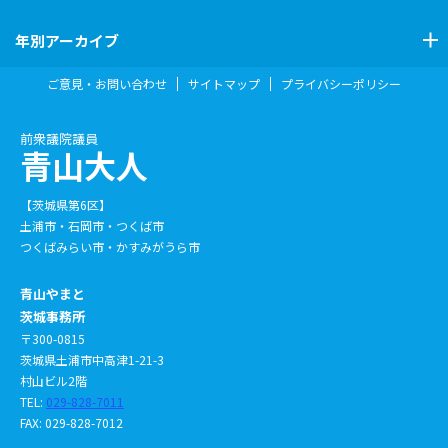
年別アーカイブ
ご意見・お問い合わせ
サイトマップ
プライバシーポリシー
前衆議院議員
青山大人
【茨城県第6区】
土浦市・石岡市・つくば市
つくばみらい市・かすみがうら市
青山やまと
茨城事務所
〒300-0815
茨城県土浦市中高津1-21-3
村山ビル2階
TEL:
029-828-7011
FAX: 029-828-7012