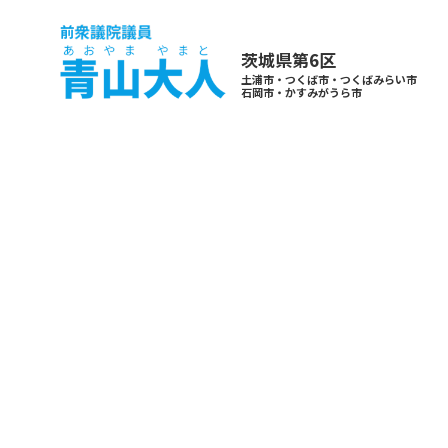
茨城県第6区
土浦市・つくば市・つくばみらい市
石岡市・かすみがうら市