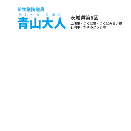
茨城県第6区
土浦市・つくば市・つくばみらい市
石岡市・かすみがうら市