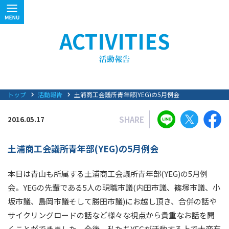
ACTIVITIES
トップ
活動報告
土浦商工会議所青年部(YEG)の5月例会
SHARE
2016.05.17
土浦商工会議所青年部(YEG)の5月例会
本日は青山も所属する土浦商工会議所青年部(YEG)の5月例
会。YEGの先輩である5人の現職市議(内田市議、篠塚市議、小
坂市議、島岡市議そして勝田市議)にお越し頂き、合併の話や
サイクリングロードの話など様々な視点から貴重なお話を聞
くことができました。今後、私たちYEGが活動する上で大変有