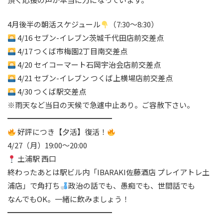
4月後半の朝活スケジュール
（7:30〜8:30）
4/16 セブン-イレブン茨城千代田店前交差点
4/17 つくば市梅園2丁目南交差点
4/20 セイコーマート石岡宇治会店前交差点
4/21 セブン-イレブン つくば上横場店前交差点
4/30 つくば駅交差点
※雨天など当日の天候で急遽中止あり。ご容赦下さい。
━━━━━━━━━━━━━━
好評につき【夕活】復活！
4/27（月）19:00〜20:00
土浦駅 西口
終わったあとは駅ビル内「IBARAKI佐藤酒店 プレイアトレ土
浦店」で角打ち
政治の話でも、愚痴でも、世間話でも
なんでもOK。一緒に飲みましょう！
━━━━━━━━━━━━━━