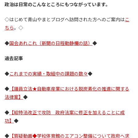
政治は日常のこんなところにもつながっています。
◇はじめて青山やまとブログへ訪問された方へのご案内は
こ
ちら
。◇
◆
国会あれこれ（新聞の日程動静欄の話）
◆
過去記事
◆
これまでの実績・取組中の課題の数々
◆
◆
【議員立法★自動車産業における脱炭素化の推進に関する
法律案】
◆
◆
【給特法改正で攻防 政府法案に修正を加えることに成
功】
◆
◆
【質疑動画◆学校体育館のエアコン整備について政府へ求