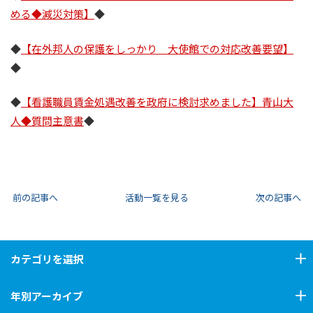
める◆減災対策】
◆
◆
【在外邦人の保護をしっかり 大使館での対応改善要望】
◆
◆
【看護職員賃金処遇改善を政府に検討求めました】青山大
人◆質問主意書
◆
前の記事へ
活動一覧を見る
次の記事へ
カテゴリ
を選択
年別アーカイブ