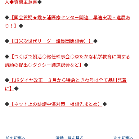
人◆質問主意書
◆
◆
【国会質疑★霞ヶ浦医療センター関連 早速実現・進展あ
り！】
◆
◆
【日米次世代リーダー議員団懇談会】
】
◆
◆
【つくばで朝活◇常任幹事会◇ゆたかな私学教育に関する
請願の提出◇タクシー議連総会など】
◆
◆
【JRダイヤ改正 ３月から特急ときわ号は全て品川発着
に】
◆
◆
【ネット上の誹謗中傷対策 相談先まとめ】
◆
前の記事へ
活動一覧を見る
次の記事へ