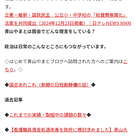
す。
立憲・維新・国民民主 公立小・中学校の「給食費無償化」
法案を共同提出（2024年12月23日掲載）｜日テレNEWS NNN
青山やまとは国会でどんな提言をしている？
政治は日常のこんなところにもつながっています。
◇はじめて青山やまとブログへ訪問された方へのご案内は
こ
ちら
。◇
◆
国会あれこれ（新聞の日程動静欄の話）
◆
過去記事
◆
これまでの実績・取組中の課題の数々
◆
◆
【看護職員賃金処遇改善を政府に検討求めました】青山大