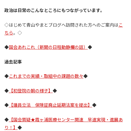
政治は日常のこんなところにもつながっています。
◇はじめて青山やまとブログへ訪問された方へのご案内は
こ
ちら
。◇
◆
国会あれこれ（新聞の日程動静欄の話）
◆
過去記事
◆
これまでの実績・取組中の課題の数々
◆
◆
【初登院の朝の様子】
◆
◆
【議員立法 保険証廃止延期法案を提出】
◆
◆
【国会質疑★霞ヶ浦医療センター関連 早速実現・進展あ
り！】
◆