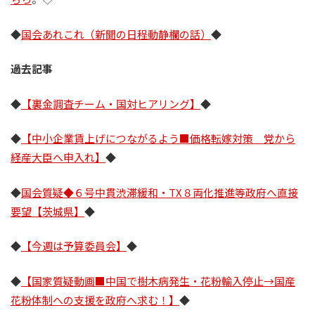
◆
国会あれこれ（新聞の日程動静欄の話）
◆
過去記事
◆
【裏金調査チーム・国対ヒアリング】
◆
◆
【中小企業賃上げにつながるよう■価格転嫁対策 党から
経産大臣へ申入れ】
◆
◆
国会質疑◆６号中貫渋滞緩和・TX８両化推進等政府へ直接
要望【茨城県】
◆
◆
【今週は予算委員会】
◆
◆
【国家質疑動画■中国で樹木病発生・花粉輸入停止→国産
花粉体制への支援を政府へ求む！】
◆