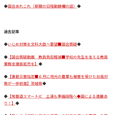
◆
国会あれこれ（新聞の日程動静欄の話）
◆
過去記事
◆
いじめ対策を文科大臣へ要望■国会質疑
◆
◆
【国会質疑動画 教員負担軽減■学校の先生を支える教員
業務支援員拡充を】
◆
◆
【激甚災害指定■６月に地元の農業も被害を受けた台風対
策が一歩前進】茨城県
◆
◆
【常磐道スマートIC 土浦も準備段階へ◆国による進展あ
り！】
◆