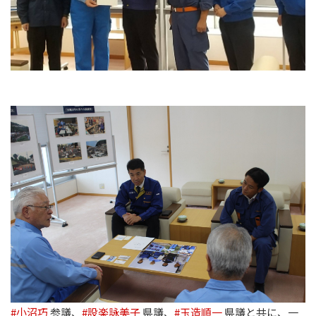
#小沼巧
参議、
#設楽詠美子
県議、
#玉造順一
県議と共に、一