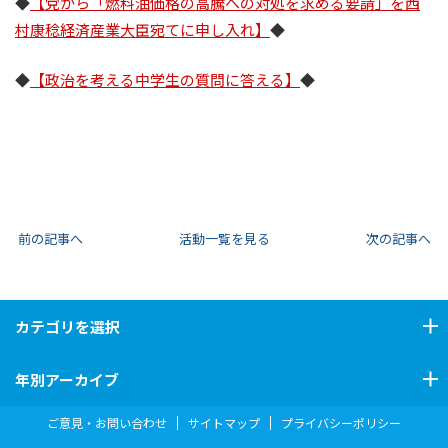
◆
【党から「燃料油価格の高騰への対処を求める要請」を西
村康稔経済産業大臣宛てに申し入れ】
◆
◆
【政治を考える中学生の質問に答える】
◆
前の記事へ
活動一覧を見る
次の記事へ
カテゴリ
を選択
年別アーカイブ
ご意見・お問い合わせ
サイトマップ
プライバシーポリシー