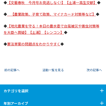
◆
【文藝春秋 今月号お見逃しなく!】【土浦一高生交歓】
◆
◆
【農業政策、子育て政策、マイナカード対策等など】
◆
◆
【地元農業を守る！本日の農水委で台風被災や害虫対策等
を大臣へ質疑】【土浦】【レンコン】
◆
◆
憲法草案の問題点をわかりやすく
◆
前の記事へ
活動一覧を見る
次の記事へ
カテゴリ
を選択
年別アーカイブ