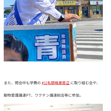
また、閉会中も学費の
#公私間格差是正
に取り組む会や、
動物愛護議連PT、ワクチン議連総会等に参加。