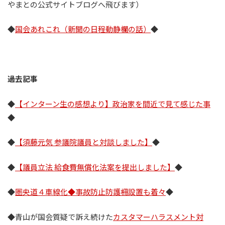
やまとの公式サイトブログへ飛びます）
◆
国会あれこれ（新聞の日程動静欄の話）
◆
過去記事
◆
【インターン生の感想より】政治家を間近で見て感じた事
◆
◆
【須藤元気 参議院議員と対談しました】
◆
◆
【議員立法 給食費無償化法案を提出しました】
◆
◆
圏央道４車線化◆事故防止防護柵設置も着々
◆
◆青山が国会質疑で訴え続けた
カスタマーハラスメント対