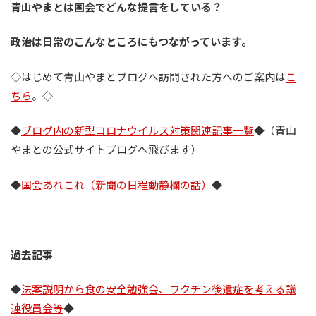
青山やまとは国会でどんな提言をしている？
政治は日常のこんなところにもつながっています。
◇はじめて青山やまとブログへ訪問された方へのご案内は
こ
ちら
。◇
◆
ブログ内の新型コロナウイルス対策関連記事一覧
◆（青山
やまとの公式サイトブログへ飛びます）
◆
国会あれこれ（新聞の日程動静欄の話）
◆
過去記事
◆
法案説明から食の安全勉強会、ワクチン後遺症を考える議
連役員会等
◆