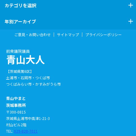
カテゴリ
を選択
年別アーカイブ
ご意見・お問い合わせ
サイトマップ
プライバシーポリシー
前衆議院議員
青山大人
【茨城県第6区】
土浦市・石岡市・つくば市
つくばみらい市・かすみがうら市
青山やまと
茨城事務所
〒300-0815
茨城県土浦市中高津1-21-3
村山ビル2階
TEL:
029-828-7011