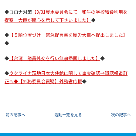
◆コロナ対策
【3/31農水委員会にて 和牛の学校給食利用を
提案 大臣が関心を示して下さいました】
◆
◆
【５類位置づけ 緊急提言書を厚労大臣へ提出しました】
◆
◆
【台湾 議員外交を行い無事帰国しました】
◆
◆
ウクライナ現地日本大使館に関して事実確認→誤認報道訂
正へ◆【外務委員会質疑】外務省応援
◆
前の記事へ
活動一覧を見る
次の記事へ