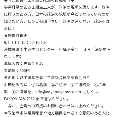
秘書経験のある１期生二人が、政治の現場を語ります。政治
に興味のある方、日本の政治の現場が今どうなっているのか
知りたい方、ぜひご参加下さい。政治は遠くない、政治を身
近に！
★開催詳細★
9/1（土）15：00-16：30
茨城県県南生涯学習センター 小講座室２ （ＪＲ土浦駅前旧
ウララ内）
募集人数：先着２５名
参加費：500円
その他：終了後希望者にて別途会費制懇親会あり
お申込み方法：①お名前 ②ご住所 ③ご連絡先 ④ご年
齢 ⑤ご職業を、info@aoyamayamato.net もしくは
FAX029-828-7012 まで送付ください。
なお、会場への直接のお問い合わせはお止めください。
★政治ラボは議員秘書や地方議員をめざす心意気のある人材