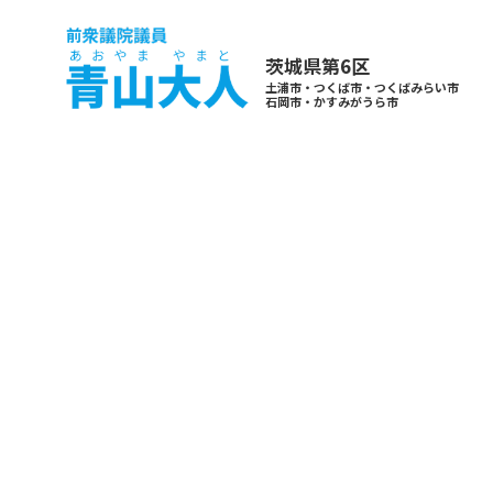
茨城県第6区
土浦市・つくば市・つくばみらい市
石岡市・かすみがうら市