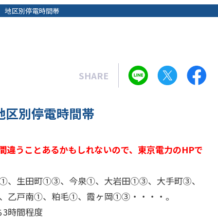
）地区別停電時間帯
SHARE
地区別停電時間帯
間違うことあるかもしれないので、東京電力のHPで
①、生田町①③、今泉①、大岩田①③、大手町③、
、乙戸南①、粕毛①、霞ヶ岡①③・・・・。
うち3時間程度