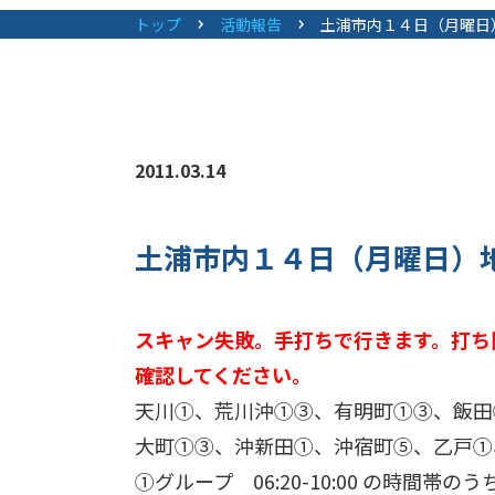
トップ
活動報告
土浦市内１４日（月曜日
2011.03.14
土浦市内１４日（月曜日）
スキャン失敗。手打ちで行きます。打ち
確認してください。
天川①、荒川沖①③、有明町①③、飯田
大町①③、沖新田①、沖宿町⑤、乙戸①
①グループ 06:20-10:00 の時間帯の