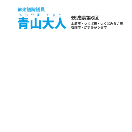
茨城県第6区
土浦市・つくば市・つくばみらい市
石岡市・かすみがうら市