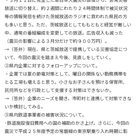
放送に切り替え、約２週間にわたり２４時間体制で被災状況
等の情報発信を続けた茨城放送のラジオに救われた県民の方
も多いと思う。ただ、茨城放送としてももともと経営が厳しい
中、通常の番組編成を変更しての放送。広告収入も減った
（震災の影響による３月分だけで約９００万円）。
→（答弁）現在、県と茨城放送で提携している災害協定につ
いて、今回の震災を踏まえ今後、見直しをしていく。
②県内企業に対するフォローアップについて。
・企業では夏の節電対策として、曜日の関係ない勤務携帯を
とる工場も増えると思う。小さなお子さんを預ける保育所、
託児所などを行政として支援する対策はできないか。
→（答弁）企業のニーズを聞き、市町村と連携して対策できな
いか検討してみる。
③県内鉄道事業者の被害状況について。
･鉄道施設復旧費用への国の補助のかさ上げ。さらに、今回の
震災で平成２５年度予定の常磐線の東京駅乗り入れ時期に影