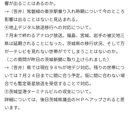
響が出ることはあるのか。
→（答弁）常磐線の東京駅乗り入れ時期について今のところ
影響は出ることはないと見込まれる。
④地上デジタル放送移行への対応について。
７月末で終わるアナログ放送。福島、宮城、岩手の被災地三
県は延期されることになった。茨城県の移行状況、そして万
が一テレビを見れない世帯がでてしまうことはないのか。
（この質問が昨日の茨城新聞に取り上げられました）
→（答弁）県では現在９８％が地デジ対応。残りの世帯につ
いては７月２４日までに間に合う予定。仮に間に合わない場
合でも暫定衛星放送を受信することで対応。
⑤茨城空港ターミナルビルの収支について。
詳細については、後日茨城県議会のＨＰへアップされると思
います。