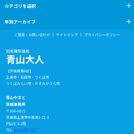
カテゴリ
を選択
年別アーカイブ
ご意見・お問い合わせ
サイトマップ
プライバシーポリシー
前衆議院議員
青山大人
【茨城県第6区】
土浦市・石岡市・つくば市
つくばみらい市・かすみがうら市
青山やまと
茨城事務所
〒300-0815
茨城県土浦市中高津1-21-3
村山ビル2階
TEL:
029-828-7011