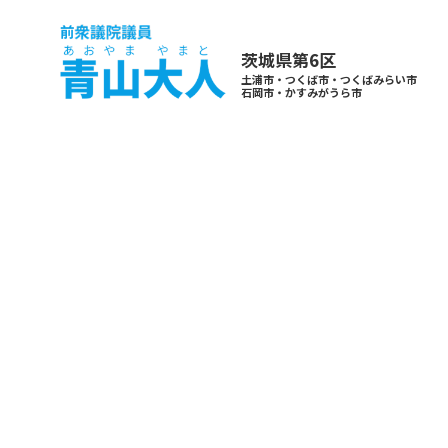
茨城県第6区
土浦市・つくば市・つくばみらい市
石岡市・かすみがうら市