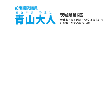
茨城県第6区
土浦市・つくば市・つくばみらい市
石岡市・かすみがうら市