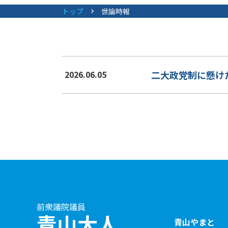
トップ
世論時報
二大政党制に懸け
2026.06.05
前衆議院議員
青山大人
青山やまと