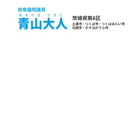
茨城県第6区
土浦市・つくば市・つくばみらい市
石岡市・かすみがうら市