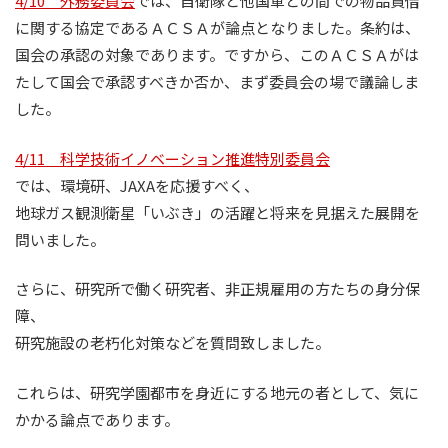
4/10 外務委員会
では、自衛隊と他国軍との間での物品貸借
に関する協定であるＡＣＳＡが論点となりました。条約
は、
国会の承認の対象であります。ですから、このＡＣＳＡがは
たして国会で承認すべきか否か、まず委員会の場で議論しま
した。
4/11 科学技術イノベーション推進特別委員会
では、環境研、JAXAを応援すべく、
地球ガス観測衛星「いぶき」の活躍と将来を見据えた展開を
問いました。
さらに、研究所で働く研究者、非正規雇用の方たちの身分保
障、
研究施設の老朽化対策などを質問致しました。
これらは、研究学園都市を身近にする地元の者として、気に
かかる論点であります。