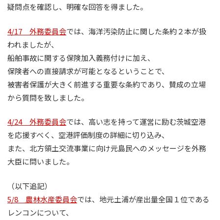
疑問点を確認し、明確な回答を得ました。
4/17 外務委員会
では、海洋汚染防止に関した条約２本が扱
われましたが、
船舶事故に関する保険加入義務付けに加え、
保険者への直接請求が可能となるということで、
被害者保護が大きく前進する重要な条約であり、賛成の立場
から質問を致しました。
4/24 外務委員会
では、高い志を持って運営に励む茨城空港
を応援すべく、空港評価制度の詳細に切り込み、
また、北方領土交流事業に向け元島民へのメッセージを外務
大臣に問いました。
（以下追記）
5/8 農林水産委員会
では、地元土浦が産出量全国１位である
レンコンについて、