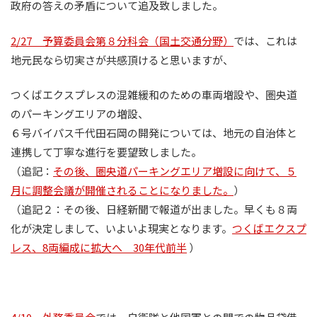
政府の答えの矛盾について追及致しました。
2/27 予算委員会第８分科会（国土交通分野）
では、これは
地元民なら切実さが共感頂けると思いますが、
つくばエクスプレスの混雑緩和のための車両増設や、圏央道
のパーキングエリアの増設、
６号バイパス千代田石岡の開発については、地元の自治体と
連携して丁寧な進行を要望致しました。
（追記：
その後、圏央道パーキングエリア増設に向けて、５
月に調整会議が開催されることになりました。
）
（追記２：その後、日経新聞で報道が出ました。早くも８両
化が決定しまして、いよいよ現実となります。
つくばエクスプ
レス、8両編成に拡大へ 30年代前半
）