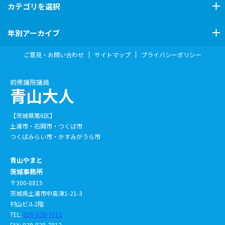
カテゴリ
を選択
年別アーカイブ
ご意見・お問い合わせ
サイトマップ
プライバシーポリシー
前衆議院議員
青山大人
【茨城県第6区】
土浦市・石岡市・つくば市
つくばみらい市・かすみがうら市
青山やまと
茨城事務所
〒300-0815
茨城県土浦市中高津1-21-3
村山ビル2階
TEL:
029-828-7011
FAX: 029-828-7012